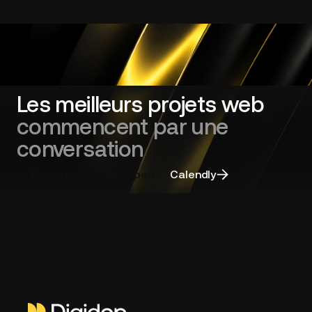
d'offres
:
cadrer
sa
refonte
de
site
Les meilleurs projets web
web
commencent par une
et
choisir
conversation
la
bonne
Discuter avec un expert
Calendly
agence