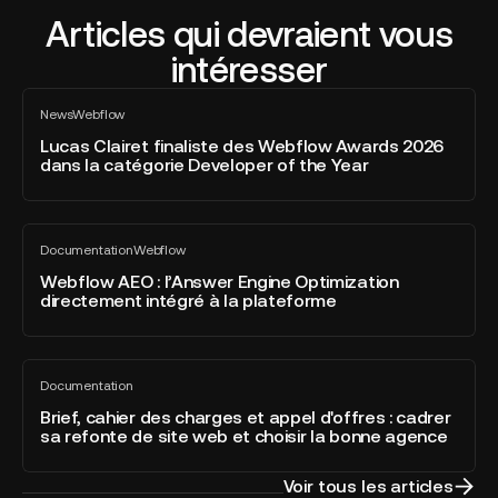
Articles qui devraient vous
intéresser
Lucas
News
Webflow
Clairet
Tout
voir
finaliste
Lucas Clairet finaliste des Webflow Awards 2026
dans la catégorie Developer of the Year
des
Webflow
Awards
Webflow
2026
Documentation
Webflow
AEO
Tout
dans
voir
:
Webflow AEO : l’Answer Engine Optimization
la
directement intégré à la plateforme
l’Answer
catégorie
Engine
Developer
Optimization
of
Brief,
directement
the
Documentation
cahier
Tout
intégré
Year
voir
des
Brief, cahier des charges et appel d'offres : cadrer
à
sa refonte de site web et choisir la bonne agence
charges
la
et
plateforme
appel
Voir tous les articles