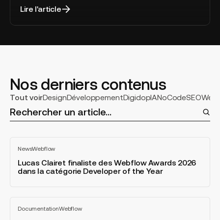
2026
Lire l'article
Nos derniers contenus
Select
Tout voir
Design
Développement
Digidop
IA
NoCode
SEO
Webf
a
categorie
Lucas
News
Webflow
Clairet
Tout
voir
finaliste
Lucas Clairet finaliste des Webflow Awards 2026
dans la catégorie Developer of the Year
des
Webflow
Awards
Webflow
2026
Documentation
Webflow
AEO
Tout
dans
voir