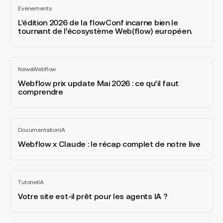
L’édition
l’événement
agence
Evénements
2026
Tout
marketing
voir
de
L’édition 2026 de la flowConf incarne bien le
des
tournant de l’écosystème Web(flow) européen.
la
CMO
flowConf
par
incarne
Yuri
Webflow
bien
&
News
Webflow
prix
Tout
le
Neil
voir
update
Webflow prix update Mai 2026 : ce qu’il faut
tournant
comprendre
Mai
de
2026
l’écosystème
:
Web(flow)
Webflow
ce
européen.
Documentation
IA
x
Tout
qu’il
voir
Claude
Webflow x Claude : le récap complet de notre live
faut
:
comprendre
le
récap
Votre
Tutoriel
IA
complet
site
Tout
voir
de
est-
Votre site est-il prêt pour les agents IA ?
notre
il
live
prêt