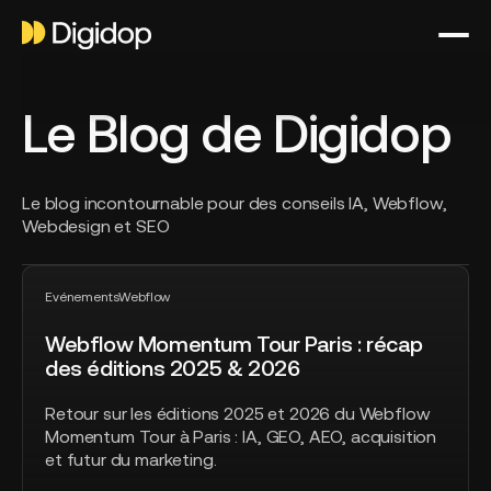
Le Blog de Digidop
Le blog incontournable pour des conseils IA, Webflow,
Webdesign et SEO
Webflow
Top article
Momentum
Evénements
Webflow
Tour
Webflow Momentum Tour Paris : récap
Paris
des éditions 2025 & 2026
:
récap
Retour sur les éditions 2025 et 2026 du Webflow
des
Momentum Tour à Paris : IA, GEO, AEO, acquisition
éditions
et futur du marketing.
2025
&