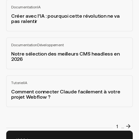
pour
Créer
Documentation
IA
les
avec
Tout
voir
agents
l’IA
Créer avec l’IA : pourquoi cette révolution ne va
pas ralentir
IA
:
?
pourquoi
cette
Notre
révolution
Documentation
Développement
sélection
Tout
ne
voir
des
Notre sélection des meilleurs CMS headless en
va
2026
meilleurs
pas
CMS
ralentir
headless
Comment
en
Tutoriel
IA
connecter
Tout
2026
voir
Claude
Comment connecter Claude facilement à votre
projet Webflow ?
facilement
à
votre
projet
Webflow
1
...
?