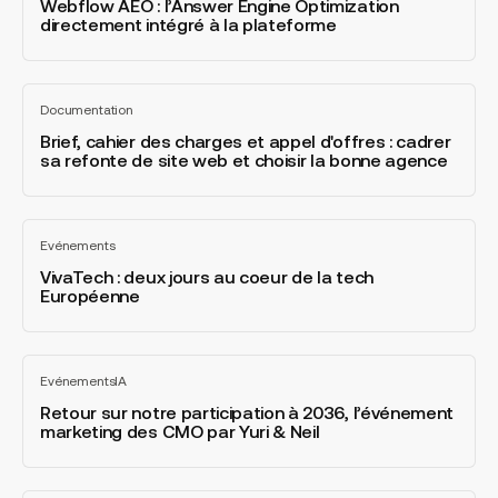
:
Webflow AEO : l’Answer Engine Optimization
la
directement intégré à la plateforme
l’Answer
catégorie
Engine
Developer
Optimization
of
Brief,
directement
the
Documentation
cahier
Tout
intégré
Year
voir
des
Brief, cahier des charges et appel d'offres : cadrer
à
sa refonte de site web et choisir la bonne agence
charges
la
et
plateforme
appel
VivaTech
d'offres
Evénements
:
Tout
:
voir
deux
VivaTech : deux jours au coeur de la tech
cadrer
Européenne
jours
sa
au
refonte
coeur
de
Retour
de
site
Evénements
IA
sur
Tout
la
web
voir
notre
Retour sur notre participation à 2036, l’événement
tech
et
marketing des CMO par Yuri & Neil
participation
Européenne
choisir
à
la
2036,
bonne