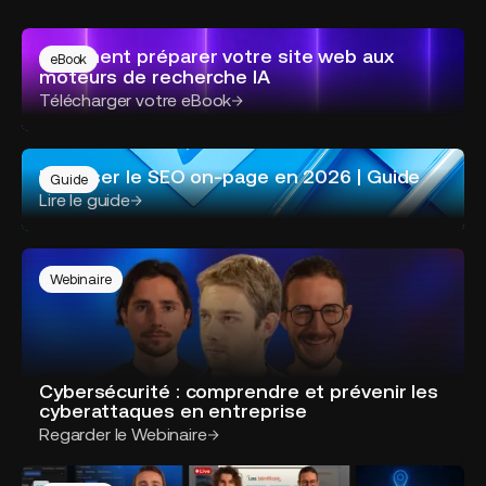
Comment préparer votre site web aux
eBook
moteurs de recherche IA
Télécharger votre eBook
Maitriser le SEO on-page en 2026 | Guide
Guide
Lire le guide
Webinaire
Cybersécurité : comprendre et prévenir les
cyberattaques en entreprise
Regarder le Webinaire