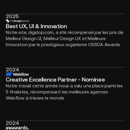
2025
Best
UX,
Best UX, UI & Innovation
UI
Notre site, digidop.com, a été récompensé par les prix de
&
Meilleur Design UI, Meilleur Design UX et Meilleure
Innovation
Innovation par le prestigieux organisme CSSDA Awards.
2024
Creative
Excellence
Creative Excellence Partner - Nominee
Partner
Notre travail cette année nous a valu une place parmi les
-
5 finalistes, récompensant les meilleures agences
Nominee
Webflow à travers le monde.
2024
Honorable
Mention