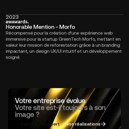
2023
Honorable
Mention
Honorable Mention - Morfo
-
Récompensé pour la création d’une expérience web
Morfo
immersive pour la startup GreenTech Morfo, mettant en
valeur leur mission de reforestation grâce à un branding
impactant, un design UX/UI intuitif et un développement
soigné.
Votre entreprise évolue.
Votre site est-il toujours à son
image ?
Parler à un expert
Nos réalisations