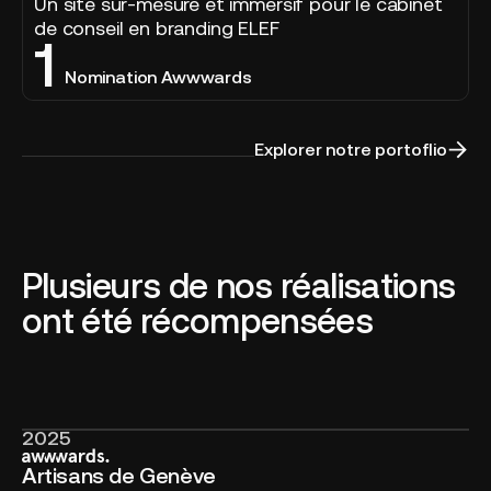
Un site sur-mesure et immersif pour le cabinet
de conseil en branding ELEF
1
Nomination Awwwards
Explorer notre portoflio
Plusieurs de nos réalisations
ont été récompensées
2025
Artisans
de
Artisans de Genève
Genève