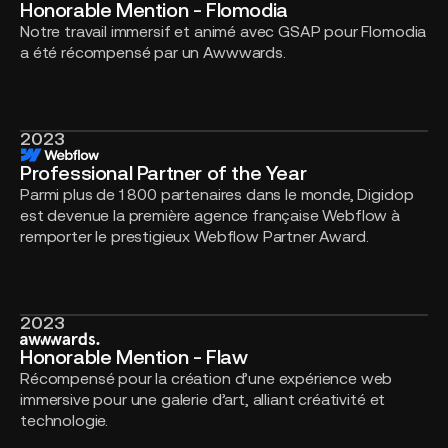
Honorable Mention - Flomodia
-
Notre travail immersif et animé avec GSAP pour Flomodia
Flomodia
a été récompensé par un Awwwards.
2023
Professional
Partner
Professional Partner of the Year
of
Parmi plus de 1 800 partenaires dans le monde, Digidop
the
est devenue la première agence française Webflow à
Year
remporter le prestigieux Webflow Partner Award.
2023
Honorable
Mention
Honorable Mention - Flaw
-
Récompensé pour la création d’une expérience web
Flaw
immersive pour une galerie d’art, alliant créativité et
technologie.