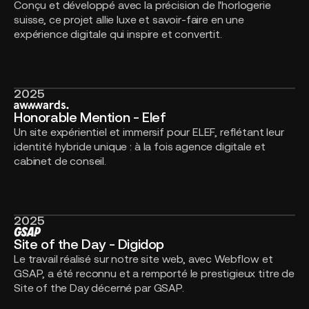
Conçu et développé avec la précision de l'horlogerie
suisse, ce projet allie luxe et savoir-faire en une
expérience digitale qui inspire et convertit.
2025
Honorable
Mention
Honorable Mention - Elef
-
Un site expérientiel et immersif pour ELEF, reflétant leur
Elef
identité hybride unique : à la fois agence digitale et
cabinet de conseil.
2025
Site
of
Site of the Day - Digidop
the
Le travail réalisé sur notre site web, avec Webflow et
Day
GSAP, a été reconnu et a remporté le prestigieux titre de
-
Site of the Day décerné par GSAP.
Digidop