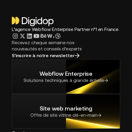
En combinant webdesign et développement au
sein d’une même agence, nous assurons un
processus fluide, de la conception à l’exécution,
pour des sites qui combine esthétisme,
performance et efficacité business.
L’agence Webflow Enterprise Partner n°1 en France.
Découvrez tous nos services ici →
Recevez chaque semaine nos
nouveautés et conseils d’experts
S'inscrire à notre newsletter
Webflow Enterprise
Solutions techniques à grande échelle
Site web marketing
Offre de site vitrine clé-en-main