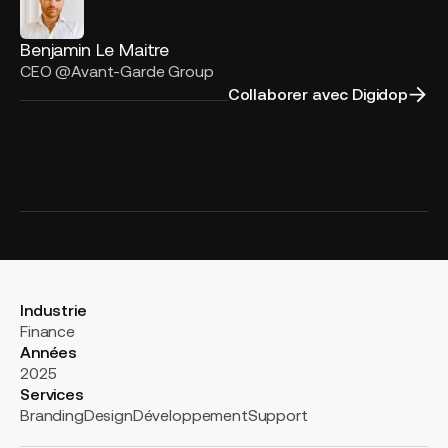
Benjamin Le Maitre
CEO @Avant-Garde Group
Collaborer avec Digidop
Industrie
Finance
Années
2025
Services
Branding
Design
Développement
Support