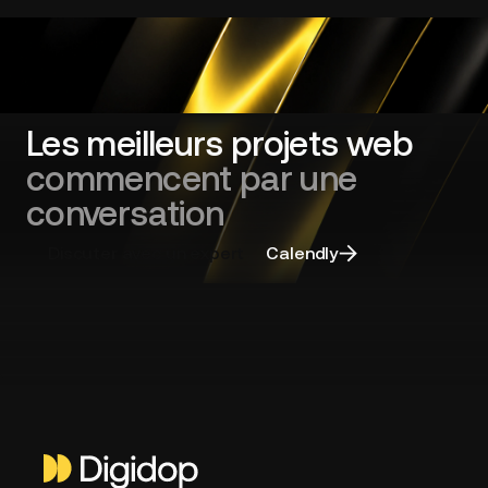
Foncière
de
France
Les meilleurs projets web
commencent par une
conversation
Discuter avec un expert
Calendly