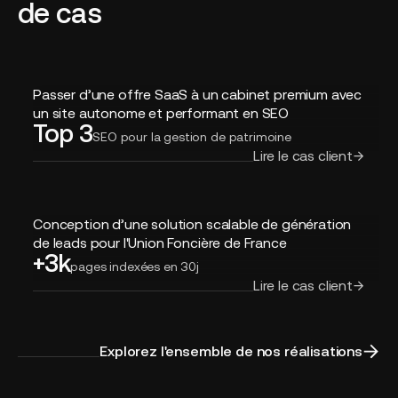
de cas
Passer
Passer d’une offre SaaS à un cabinet premium avec
d’une
un site autonome et performant en SEO
Top 3
offre
SEO pour la gestion de patrimoine
SaaS
Lire le cas client
à
un
cabinet
Conception
premium
Conception d’une solution scalable de génération
d’une
avec
de leads pour l'Union Foncière de France
+3k
solution
un
pages indexées en 30j
scalable
site
Lire le cas client
de
autonome
génération
et
de
performant
Explorez l'ensemble de nos réalisations
leads
en
pour
SEO
l'Union