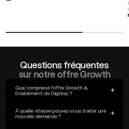
Questions fréquentes
sur notre offre Growth
Que comprend l’offre Growth &
Enablement de Digidop ?
Notre offre d’accompagnement couvre tout ce
dont votre site a besoin pour continuer à
À quelle vitesse pouvez-vous traiter une
évoluer :
optimisation SEO et GEO
(visibilité IA),
nouvelle demande ?
design et développement de nouvelles
Selon la complexité et le volume de travail
pages
et composants,
optimisation du taux