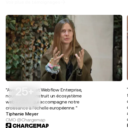
Voir plus de témoignages
25+
"Avec Digidop et Webflow Enterprise,
nous avons construit un écosystème
locales
web évolutif qui accompagne notre
croissance à l’échelle européenne. "
Tiphanie Meyer
CMO @Chargemap