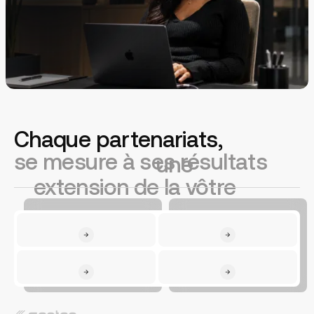
Chaque partenariats,
Une équipe d’experts qui
se mesure à ses résultats
agit comme
une
extension de la vôtre
180+
4,9
taux de satisfaction
projets web réalisés
client