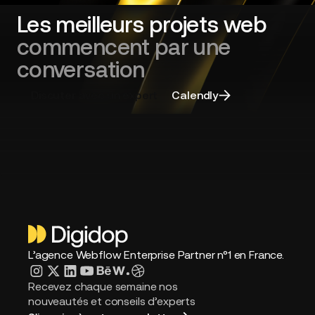
Plutôt que d’intervenir uniquement de manière
approche.
Les meilleurs projets web
corrective, nous adoptons une approche
proactive. Nos équipes travaillent en continu à
commencent par une
faire évoluer votre site à travers de nouveaux
conversation
développements, des optimisations SEO et
GEO, des expérimentations CRO, de nouvelles
pages et fonctionnalités, afin qu’il génère
Discuter avec un expert
Calendly
toujours plus de valeur pour votre entreprise.
L’agence Webflow Enterprise Partner n°1 en France.
Recevez chaque semaine nos
nouveautés et conseils d’experts