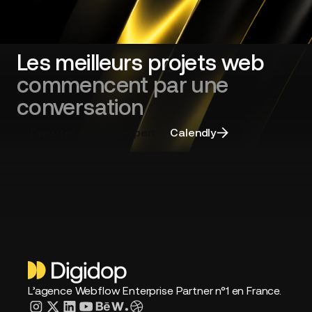
sa
refonte
de
site
Les meilleurs projets web
web
commencent par une
et
choisir
conversation
la
bonne
Discuter avec un expert
Calendly
agence
L’agence Webflow Enterprise Partner n°1 en France.