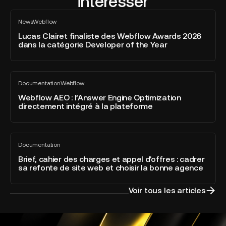
intéresser
Lucas
News
Webflow
Clairet
Tout
voir
finaliste
Lucas Clairet finaliste des Webflow Awards 2026
dans la catégorie Developer of the Year
des
Webflow
Awards
Webflow
2026
Documentation
Webflow
AEO
Tout
dans
voir
:
Webflow AEO : l’Answer Engine Optimization
la
directement intégré à la plateforme
l’Answer
catégorie
Engine
Developer
Optimization
of
Brief,
directement
the
Documentation
cahier
Tout
intégré
Year
voir
des
Brief, cahier des charges et appel d'offres : cadrer
à
sa refonte de site web et choisir la bonne agence
charges
la
et
plateforme
appel
Voir tous les articles
d'offres
:
cadrer