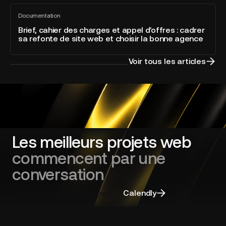
of
Brief,
directement
the
Documentation
cahier
Tout
intégré
Year
voir
des
Brief, cahier des charges et appel d'offres : cadrer
à
sa refonte de site web et choisir la bonne agence
charges
la
et
plateforme
appel
Voir tous les articles
d'offres
:
cadrer
sa
refonte
de
site
Les meilleurs projets web
web
commencent par une
et
choisir
conversation
la
bonne
Discuter avec un expert
Calendly
agence