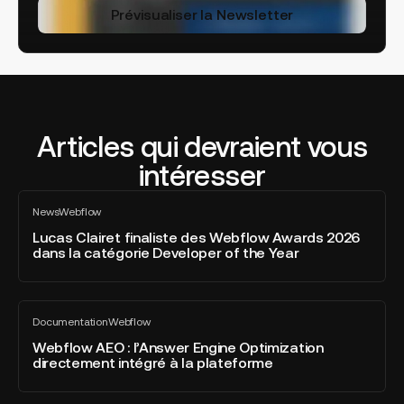
Prévisualiser la Newsletter
Articles qui devraient vous
intéresser
Lucas
News
Webflow
Clairet
Tout
voir
finaliste
Lucas Clairet finaliste des Webflow Awards 2026
dans la catégorie Developer of the Year
des
Webflow
Awards
Webflow
2026
Documentation
Webflow
AEO
Tout
dans
voir
:
Webflow AEO : l’Answer Engine Optimization
la
directement intégré à la plateforme
l’Answer
catégorie
Engine
Developer
Optimization