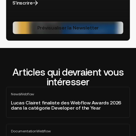
S'inscrire
Prévisualiser la Newsletter
Articles qui devraient vous
intéresser
Lucas
News
Webflow
Clairet
Tout
voir
finaliste
Lucas Clairet finaliste des Webflow Awards 2026
dans la catégorie Developer of the Year
des
Webflow
Awards
Webflow
2026
Documentation
Webflow
AEO
Tout
dans