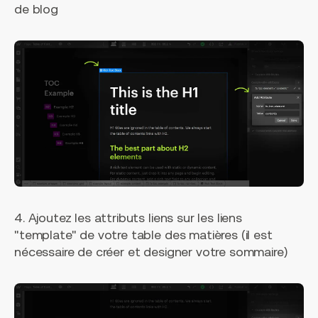
de blog
4. Ajoutez les attributs liens sur les liens
"template" de votre table des matières (il est
nécessaire de créer et designer votre sommaire)