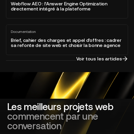
voir
:
Webflow AEO : l’Answer Engine Optimization
la
directement intégré à la plateforme
l’Answer
catégorie
Engine
Developer
Optimization
of
Brief,
directement
the
Documentation
cahier
Tout
intégré
Year
voir
des
Brief, cahier des charges et appel d'offres : cadrer
à
sa refonte de site web et choisir la bonne agence
charges
la
et
plateforme
appel
Voir tous les articles
d'offres
:
cadrer
sa
refonte
de
site
Les meilleurs projets web
web
commencent par une
et
choisir
conversation
la