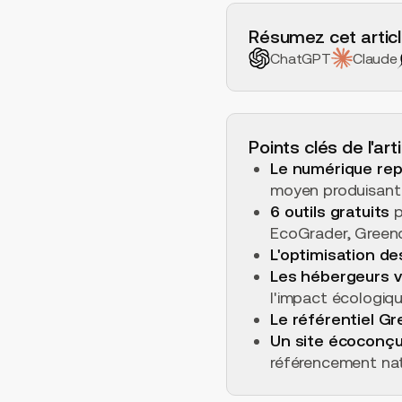
H2 Example
Résumez cet articl
ChatGPT
Claude
Points clés de l'art
Le numérique rep
moyen produisant
6 outils gratuits
p
EcoGrader, Green
L'optimisation d
Les hébergeurs v
l'impact écologiq
Le référentiel G
Un site écoconçu
référencement nat