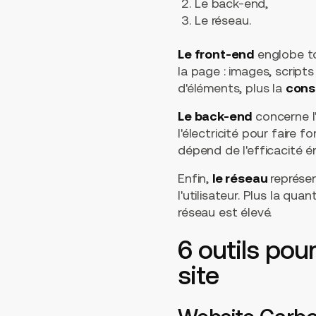
Le back-end,
Le réseau.
Le front-end
englobe tou
la page : images, script
d'éléments, plus la
cons
Le back-end
concerne l'
l'électricité pour faire 
dépend de l'efficacité é
Enfin,
le réseau
représen
l'utilisateur. Plus la qu
réseau est élevé.
6 outils pou
site