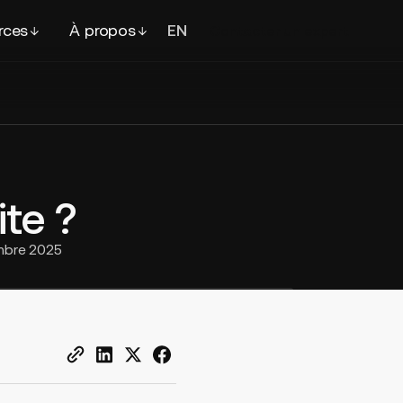
rces
À propos
EN
FR
Contacter
un expert
te ?
mbre 2025