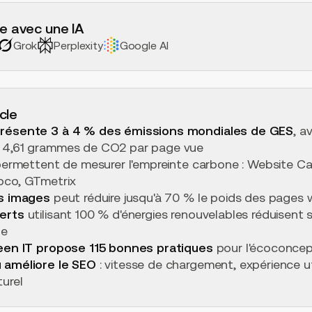
e avec une IA
Grok
Perplexity
Google AI
icle
résente 3 à 4 % des émissions mondiales de GES
, a
 4,61 grammes de CO2 par page vue
ermettent de mesurer l'empreinte carbone : Website Ca
oco, GTmetrix
es images
peut réduire jusqu'à 70 % le poids des pages
erts
utilisant 100 % d'énergies renouvelables réduisent 
ue
reen IT propose 115 bonnes pratiques
pour l'écoconce
 améliore le SEO
: vitesse de chargement, expérience ut
urel