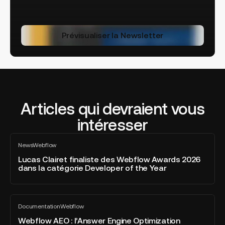
Prévisualiser la Newsletter
Articles qui devraient vous
intéresser
Lucas
News
Webflow
Clairet
Tout
voir
finaliste
Lucas Clairet finaliste des Webflow Awards 2026
dans la catégorie Developer of the Year
des
Webflow
Awards
Webflow
2026
Documentation
Webflow
AEO
Tout
dans
voir
:
Webflow AEO : l’Answer Engine Optimization
la