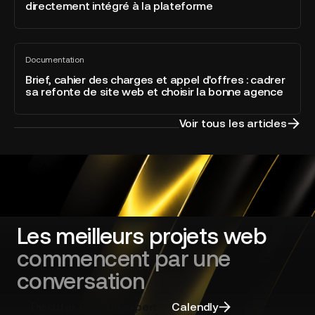
directement intégré à la plateforme
l’Answer
catégorie
Engine
Developer
Optimization
of
Brief,
directement
the
Documentation
cahier
Tout
intégré
Year
voir
des
Brief, cahier des charges et appel d'offres : cadrer
à
sa refonte de site web et choisir la bonne agence
charges
la
et
plateforme
appel
Voir tous les articles
d'offres
:
cadrer
sa
refonte
de
site
Les meilleurs projets web
web
commencent par une
et
choisir
conversation
la
bonne
Discuter avec un expert
Calendly
agence