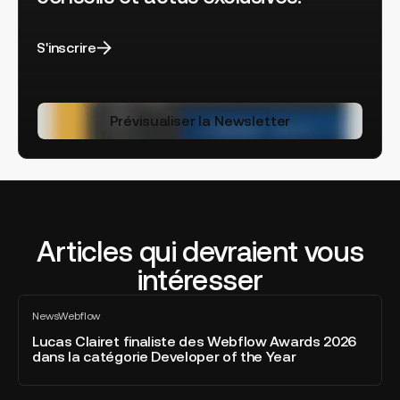
S'inscrire
Prévisualiser la Newsletter
Articles qui devraient vous
intéresser
Lucas
News
Webflow
Clairet
Tout
voir
finaliste
Lucas Clairet finaliste des Webflow Awards 2026
dans la catégorie Developer of the Year
des
Webflow
Awards