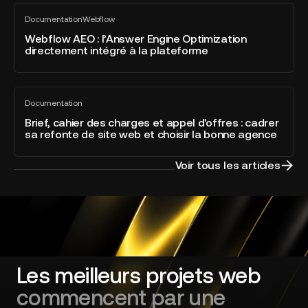
Webflow
2026
Documentation
Webflow
AEO
Tout
dans
voir
:
Webflow AEO : l’Answer Engine Optimization
la
directement intégré à la plateforme
l’Answer
catégorie
Engine
Developer
Optimization
of
Brief,
directement
the
Documentation
cahier
Tout
intégré
Year
voir
des
Brief, cahier des charges et appel d'offres : cadrer
à
sa refonte de site web et choisir la bonne agence
charges
la
et
plateforme
appel
Voir tous les articles
d'offres
:
cadrer
sa
refonte
de
site
Les meilleurs projets web
web
commencent par une
et