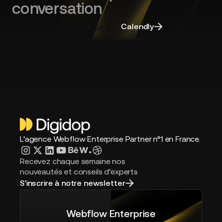
choisir
conversation
la
bonne
Discuter avec un expert
Calendly
agence
L’agence Webflow Enterprise Partner n°1 en France.
Recevez chaque semaine nos
nouveautés et conseils d’experts
S'inscrire à notre newsletter
Webflow Enterprise