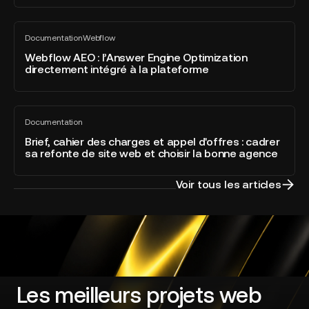
Webflow
Awards
Webflow
2026
Documentation
Webflow
AEO
Tout
dans
voir
:
Webflow AEO : l’Answer Engine Optimization
la
directement intégré à la plateforme
l’Answer
catégorie
Engine
Developer
Optimization
of
Brief,
directement
the
Documentation
cahier
Tout
intégré
Year
voir
des
Brief, cahier des charges et appel d'offres : cadrer
à
sa refonte de site web et choisir la bonne agence
charges
la
et
plateforme
appel
Voir tous les articles
d'offres
:
cadrer
sa
refonte
de
site
Les meilleurs projets web
web