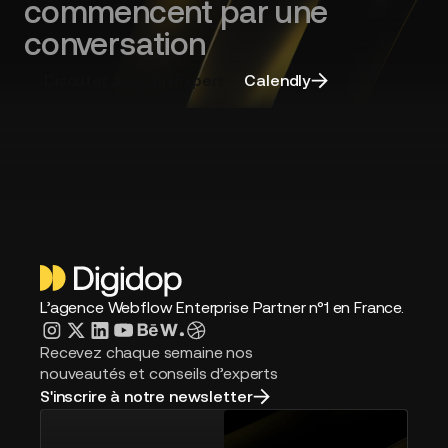
commencent par une
et
choisir
conversation
la
bonne
Discuter avec un expert
Calendly
agence
L’agence Webflow Enterprise Partner n°1 en France.
Recevez chaque semaine nos
nouveautés et conseils d’experts
S'inscrire à notre newsletter