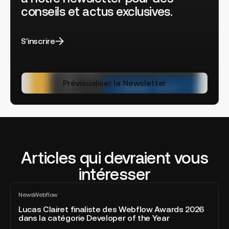
conseils et actus exclusives.
S'inscrire
Prévisualiser la Newsletter
Articles qui devraient vous
intéresser
Lucas
News
Webflow
Clairet
Tout
voir
finaliste
Lucas Clairet finaliste des Webflow Awards 2026
dans la catégorie Developer of the Year
des