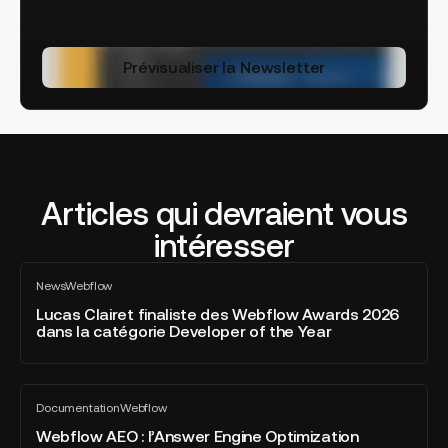
Prévisualiser la Newsletter
Articles qui devraient vous
intéresser
Lucas
News
Webflow
Clairet
Tout
voir
finaliste
Lucas Clairet finaliste des Webflow Awards 2026
dans la catégorie Developer of the Year
des
Webflow
Awards
Webflow
2026
Documentation
Webflow
AEO
Tout
dans
voir
:
Webflow AEO : l’Answer Engine Optimization
la