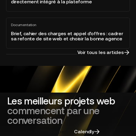
directement intégré à la plateforme
l’Answer
catégorie
Engine
Developer
Optimization
of
Brief,
directement
the
Documentation
cahier
Tout
intégré
Year
voir
des
Brief, cahier des charges et appel d'offres : cadrer
à
sa refonte de site web et choisir la bonne agence
charges
la
et
plateforme
appel
Voir tous les articles
d'offres
:
cadrer
sa
refonte
de
site
Les meilleurs projets web
web
commencent par une
et
choisir
conversation
la
bonne
Discuter avec un expert
Calendly
agence