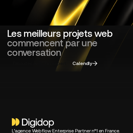
cadrer
sa
refonte
de
site
Les meilleurs projets web
web
commencent par une
et
choisir
conversation
la
bonne
Discuter avec un expert
Calendly
agence
L’agence Webflow Enterprise Partner n°1 en France.