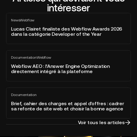
intéresser
Lucas
News
Webflow
Clairet
Tout
voir
finaliste
Lucas Clairet finaliste des Webflow Awards 2026
dans la catégorie Developer of the Year
des
Webflow
Awards
Webflow
2026
Documentation
Webflow
AEO
Tout
dans
voir
:
Webflow AEO : l’Answer Engine Optimization
la
directement intégré à la plateforme
l’Answer
catégorie
Engine
Developer
Optimization
of
Brief,
directement
the
Documentation
cahier
Tout
intégré
Year
voir
des
Brief, cahier des charges et appel d'offres : cadrer
à
sa refonte de site web et choisir la bonne agence
charges
la
et
plateforme
appel
Voir tous les articles
d'offres
: