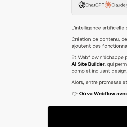
ChatGPT
Claude
L’intelligence artificiel
Création de contenu, d
ajoutent des fonctionnal
Et Webflow n’échappe pas
AI Site Builder
, qui per
complet incluant desig
Alors, entre promesse et 
👉
Où va Webflow avec 