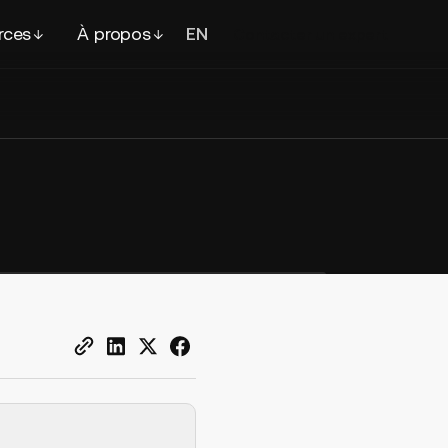
rces
À propos
EN
FR
Contacter
un expert