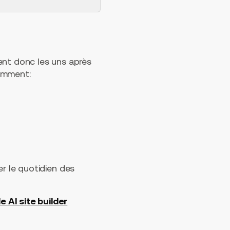
ent donc les uns après
amment:
ter le quotidien des
le AI site builder