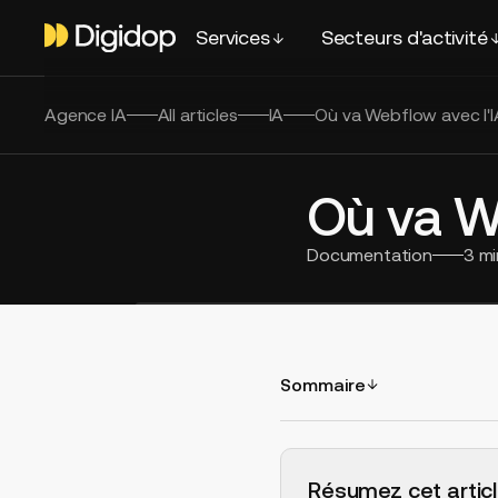
Services
Secteurs d'activité
Agence IA
All articles
IA
Où va Webflow avec l'I
Où va W
Documentation
3
mi
Sommaire
H2 Example
Résumez cet articl