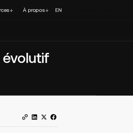
rces
À propos
EN
FR
Contacter
un expert
évolutif