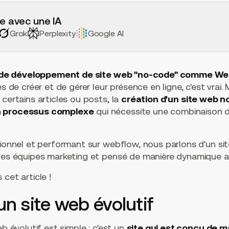
e avec une IA
Grok
Perplexity
Google AI
 de développement de site web "no-code" comme We
es de créer et de gérer leur présence en ligne, c'est vrai.
 certains articles ou posts, la
création d'un site web 
n processus complexe
qui nécessite une combinaison
sionnel et performant sur webflow, nous parlons d'un sit
 les équipes marketing et pensé de manière dynamique av
cet article !
un site web évolutif
eb évolutif est simple : c'est un
site qui est conçu de 