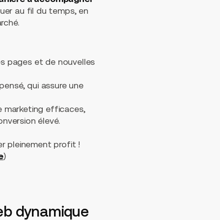
luer au fil du temps, en
rché.
es pages et de nouvelles
 pensé, qui assure une
e marketing efficaces,
nversion élevé.
er pleinement profit !
e
)
 web dynamique