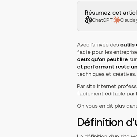
H2 Example
Résumez cet articl
ChatGPT
Claude
Avec l'arrivée des
outils
facile pour les entrepris
ceux qu'on peut lire
sur
et performant reste u
techniques et créatives.
Par site internet profes
facilement éditable par
On vous en dit plus dans 
Définition d'
La définition d'un site w