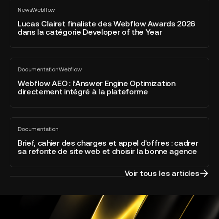
Lucas
News
Webflow
Clairet
Tout
voir
finaliste
Lucas Clairet finaliste des Webflow Awards 2026
dans la catégorie Developer of the Year
des
Webflow
Awards
Webflow
2026
Documentation
Webflow
AEO
Tout
dans
voir
:
Webflow AEO : l’Answer Engine Optimization
la
directement intégré à la plateforme
l’Answer
catégorie
Engine
Developer
Optimization
of
Brief,
directement
the
Documentation
cahier
Tout
intégré
Year
voir
des
Brief, cahier des charges et appel d'offres : cadrer
à
sa refonte de site web et choisir la bonne agence
charges
la
et
plateforme
appel
Voir tous les articles
d'offres
:
cadrer
sa