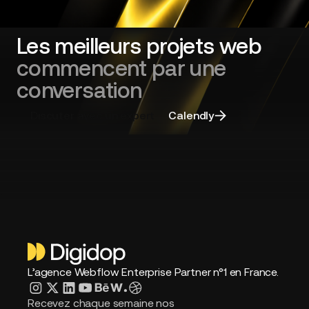
refonte
de
site
Les meilleurs projets web
web
commencent par une
et
choisir
conversation
la
bonne
Discuter avec un expert
Calendly
agence
L’agence Webflow Enterprise Partner n°1 en France.
Recevez chaque semaine nos