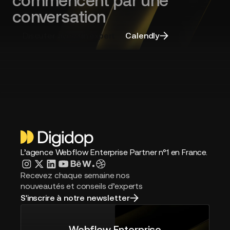
commencent par une
choisir
conversation
la
bonne
Discuter avec un expert
Calendly
agence
L’agence Webflow Enterprise Partner n°1 en France.
Recevez chaque semaine nos
nouveautés et conseils d’experts
S'inscrire à notre newsletter
Webflow Enterprise