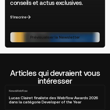
conseils et actus exclusives.
S'inscrire
Prévisualiser la Newsletter
Articles qui devraient vous
intéresser
Lucas
News
Webflow
Clairet
Tout
voir
finaliste
Lucas Clairet finaliste des Webflow Awards 2026
dans la catégorie Developer of the Year
des
Webflow