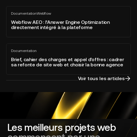
Awards
Webflow
2026
Documentation
Webflow
AEO
Tout
dans
voir
:
Webflow AEO : l’Answer Engine Optimization
la
directement intégré à la plateforme
l’Answer
catégorie
Engine
Developer
Optimization
of
Brief,
directement
the
Documentation
cahier
Tout
intégré
Year
voir
des
Brief, cahier des charges et appel d'offres : cadrer
à
sa refonte de site web et choisir la bonne agence
charges
la
et
plateforme
appel
Voir tous les articles
d'offres
:
cadrer
sa
refonte
de
site
Les meilleurs projets web
web
et