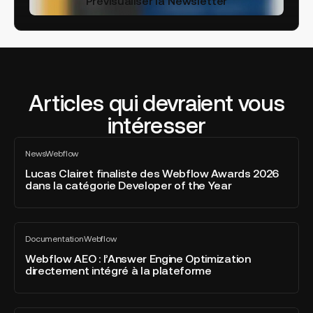
Prévisualiser la Newsletter
Articles qui devraient vous
intéresser
Lucas
News
Webflow
Clairet
Tout
voir
finaliste
Lucas Clairet finaliste des Webflow Awards 2026
dans la catégorie Developer of the Year
des
Webflow
Awards
Webflow
2026
Documentation
Webflow
AEO
Tout
dans
voir
:
Webflow AEO : l’Answer Engine Optimization
la
directement intégré à la plateforme
l’Answer
catégorie
Engine
Developer
Optimization
of