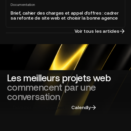
Brief,
directement
the
Documentation
cahier
Tout
intégré
Year
voir
des
Brief, cahier des charges et appel d'offres : cadrer
à
sa refonte de site web et choisir la bonne agence
charges
la
et
plateforme
appel
Voir tous les articles
d'offres
:
cadrer
sa
refonte
de
site
Les meilleurs projets web
web
commencent par une
et
choisir
conversation
la
bonne
Discuter avec un expert
Calendly
agence