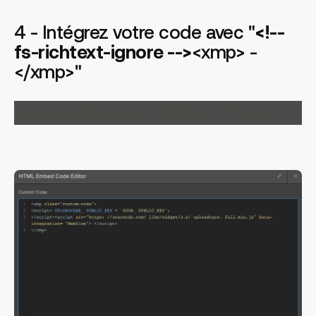
4 - Intégrez votre code avec "
<!--
fs-richtext-ignore -->
<xmp> -
</xmp>"
<xmp class="custom-code">"VOTRE-CODE-ICI"</xmp>