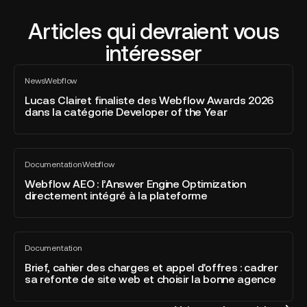
Articles qui devraient vous
intéresser
Lucas
News
Webflow
Clairet
Tout
voir
finaliste
Lucas Clairet finaliste des Webflow Awards 2026
dans la catégorie Developer of the Year
des
Webflow
Awards
Webflow
2026
Documentation
Webflow
AEO
Tout
dans
voir
:
Webflow AEO : l’Answer Engine Optimization
la
directement intégré à la plateforme
l’Answer
catégorie
Engine
Developer
Optimization
of
Brief,
directement
the
Documentation
cahier
Tout
intégré
Year
voir
des
Brief, cahier des charges et appel d'offres : cadrer
à
sa refonte de site web et choisir la bonne agence
charges
la
et
plateforme