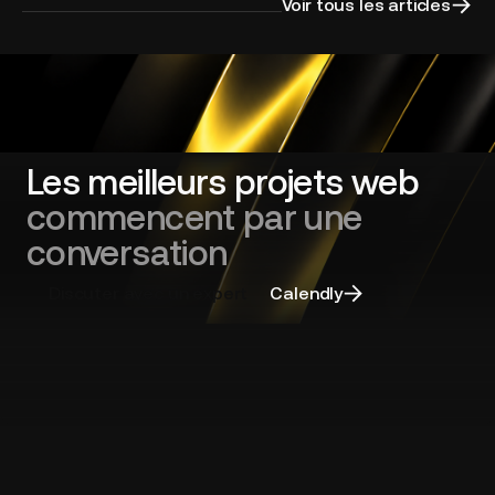
appel
Voir tous les articles
d'offres
:
cadrer
sa
refonte
de
site
Les meilleurs projets web
web
commencent par une
et
choisir
conversation
la
bonne
Discuter avec un expert
Calendly
agence