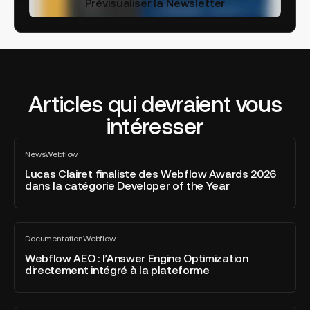
Prévisualiser la Newsletter
Articles qui devraient vous
intéresser
Lucas
News
Webflow
Clairet
Tout
voir
finaliste
Lucas Clairet finaliste des Webflow Awards 2026
dans la catégorie Developer of the Year
des
Webflow
Awards
Webflow
2026
Documentation
Webflow
AEO
Tout
dans
voir
:
Webflow AEO : l’Answer Engine Optimization
la
directement intégré à la plateforme
l’Answer
catégorie
Engine
Developer
Optimization
of