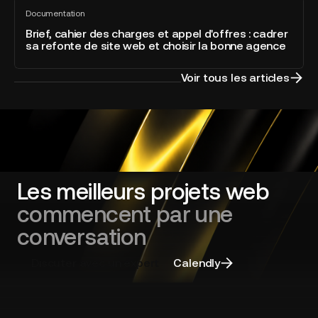
Brief,
directement
the
Documentation
cahier
Tout
intégré
Year
voir
des
Brief, cahier des charges et appel d'offres : cadrer
à
sa refonte de site web et choisir la bonne agence
charges
la
et
plateforme
appel
Voir tous les articles
d'offres
:
cadrer
sa
refonte
de
site
Les meilleurs projets web
web
commencent par une
et
choisir
conversation
la
bonne
Discuter avec un expert
Calendly
agence