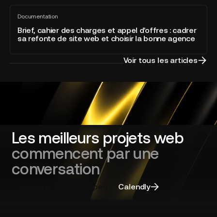
Optimization
of
Brief,
directement
the
Documentation
cahier
Tout
intégré
Year
voir
des
Brief, cahier des charges et appel d'offres : cadrer
à
sa refonte de site web et choisir la bonne agence
charges
la
et
plateforme
appel
Voir tous les articles
d'offres
:
cadrer
sa
refonte
de
site
Les meilleurs projets web
web
commencent par une
et
choisir
conversation
la
bonne
Discuter avec un expert
Calendly
agence