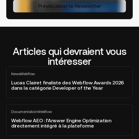
Prévisualiser la Newsletter
Articles qui devraient vous
intéresser
Lucas
News
Webflow
Clairet
Tout
voir
finaliste
Lucas Clairet finaliste des Webflow Awards 2026
dans la catégorie Developer of the Year
des
Webflow
Awards
Webflow
2026
Documentation
Webflow
AEO
Tout
dans
voir
:
Webflow AEO : l’Answer Engine Optimization
la
directement intégré à la plateforme
l’Answer
catégorie
Engine
Developer