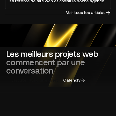
sa refonte de site web et choisir la bonne agence
charges
la
et
plateforme
appel
Voir tous les articles
d'offres
:
cadrer
sa
refonte
de
site
Les meilleurs projets web
web
commencent par une
et
choisir
conversation
la
bonne
Discuter avec un expert
Calendly
agence