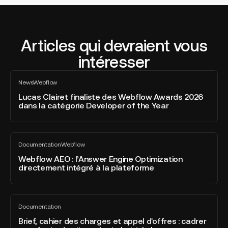
Articles qui devraient vous
intéresser
Lucas
News
Webflow
Clairet
Tout
voir
finaliste
Lucas Clairet finaliste des Webflow Awards 2026
dans la catégorie Developer of the Year
des
Webflow
Awards
Webflow
2026
Documentation
Webflow
AEO
Tout
dans
voir
:
Webflow AEO : l’Answer Engine Optimization
la
directement intégré à la plateforme
l’Answer
catégorie
Engine
Developer
Optimization
of
Brief,
directement
the
Documentation
cahier
Tout
intégré
Year
voir
des
Brief, cahier des charges et appel d'offres : cadrer
à