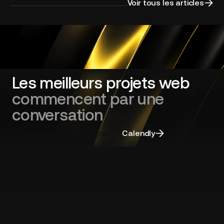
appel
Voir tous les articles
d'offres
:
cadrer
sa
refonte
de
site
Les meilleurs projets web
web
commencent par une
et
choisir
conversation
la
bonne
Discuter avec un expert
Calendly
agence