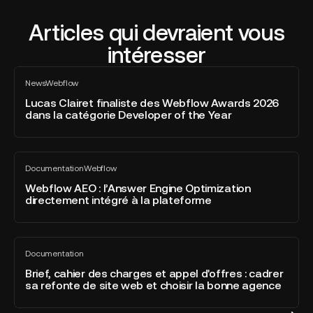
Articles qui devraient vous
intéresser
Lucas
News
Webflow
Clairet
Tout
voir
finaliste
Lucas Clairet finaliste des Webflow Awards 2026
dans la catégorie Developer of the Year
des
Webflow
Awards
Webflow
2026
Documentation
Webflow
AEO
Tout
dans
voir
:
Webflow AEO : l’Answer Engine Optimization
la
directement intégré à la plateforme
l’Answer
catégorie
Engine
Developer
Optimization
of
Brief,
directement
the
Documentation
cahier
Tout
intégré
Year
voir
des
Brief, cahier des charges et appel d'offres : cadrer
à
sa refonte de site web et choisir la bonne agence
charges
la
et
plateforme