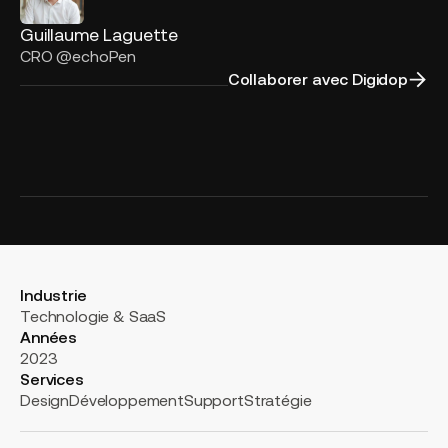
Guillaume Laguette
CRO @echoPen
Collaborer avec Digidop
Industrie
Technologie & SaaS
Années
2023
Services
Design
Développement
Support
Stratégie