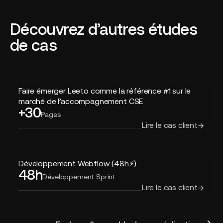
Découvrez d’autres études
de cas
Faire
Faire émerger Leeto comme la référence #1 sur le
émerger
marché de l’accompagnement CSE
+30
Leeto
Pages
comme
Lire le cas client
la
référence
#1
Développement
sur
Développement Webflow (48h⚡️)
48h
Webflow
le
Développement Sprint
(48h⚡️)
marché
Lire le cas client
de
l’accompagnement
CSE