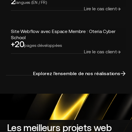
2
Développement
langues (EN / FR)
Webflow
Lire le cas client
pour
entreprise
en
Site
cybersécurité
Site Webflow avec Espace Membre : Oteria Cyber
Webflow
School
+20
avec
pages développées
Espace
Lire le cas client
Membre
:
Oteria
Explorez l'ensemble de nos réalisations
Cyber
School
Les meilleurs projets web