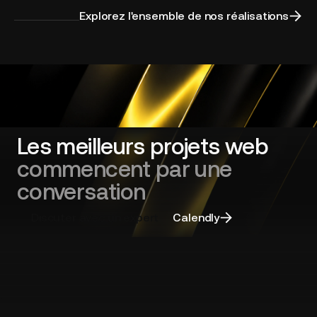
.Flaw
ELEF
Explorez l'ensemble de nos réalisations
Gallery
Les meilleurs projets web
commencent par une
conversation
Discuter avec un expert
Calendly