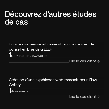
Découvrez d’autres études
de cas
Un
Un site sur-mesure et immersif pour le cabinet de
site
conseil en branding ELEF
1
sur-
Nomination Awwwards
mesure
Lire le cas client
et
immersif
pour
Création
le
Création d'une expérience web immersif pour .Flaw
d'une
cabinet
Gallery
1
expérience
de
Awwwards
web
conseil
Lire le cas client
immersif
en
pour
branding