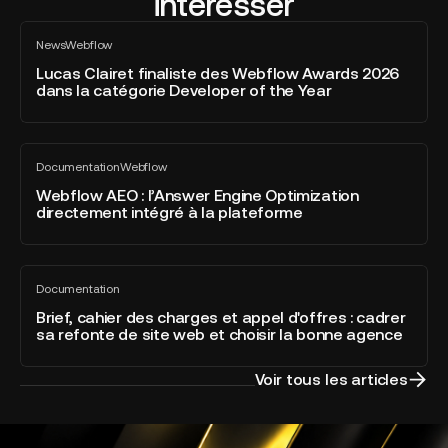
intéresser
Lucas
News
Webflow
Clairet
Tout
voir
finaliste
Lucas Clairet finaliste des Webflow Awards 2026
dans la catégorie Developer of the Year
des
Webflow
Awards
Webflow
2026
Documentation
Webflow
AEO
Tout
dans
voir
:
Webflow AEO : l’Answer Engine Optimization
la
directement intégré à la plateforme
l’Answer
catégorie
Engine
Developer
Optimization
of
Brief,
directement
the
Documentation
cahier
Tout
intégré
Year
voir
des
Brief, cahier des charges et appel d'offres : cadrer
à
sa refonte de site web et choisir la bonne agence
charges
la
et
plateforme
appel
Voir tous les articles
d'offres
:
cadrer