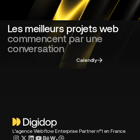
sa
refonte
de
site
Les meilleurs projets web
web
commencent par une
et
choisir
conversation
la
bonne
Discuter avec un expert
Calendly
agence
L’agence Webflow Enterprise Partner n°1 en France.