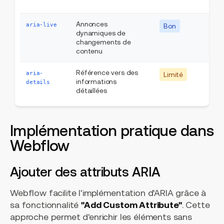
élé
Annonces
Con
aria-live
Bon
dynamiques de
de 
changements de
dy
contenu
Référence vers des
Gra
aria-
Limité
informations
tab
details
détaillées
co
Implémentation pratique dans
Webflow
Ajouter des attributs ARIA
Webflow facilite l'implémentation d'ARIA grâce à
sa fonctionnalité
"Add Custom Attribute"
. Cette
approche permet d'enrichir les éléments sans