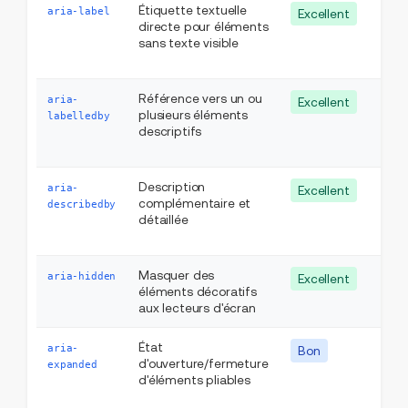
Étiquette textuelle
Élé
aria-label
Excellent
directe pour éléments
int
sans texte visible
lan
wid
Référence vers un ou
Élé
aria-
Excellent
plusieurs éléments
int
labelledby
descriptifs
lan
wid
Description
Élé
aria-
Excellent
complémentaire et
int
describedby
détaillée
lan
wid
Masquer des
Tou
aria-hidden
Excellent
éléments décoratifs
élé
aux lecteurs d'écran
HT
État
Bou
aria-
Bon
d'ouverture/fermeture
lien
expanded
d'éléments pliables
con
d'a