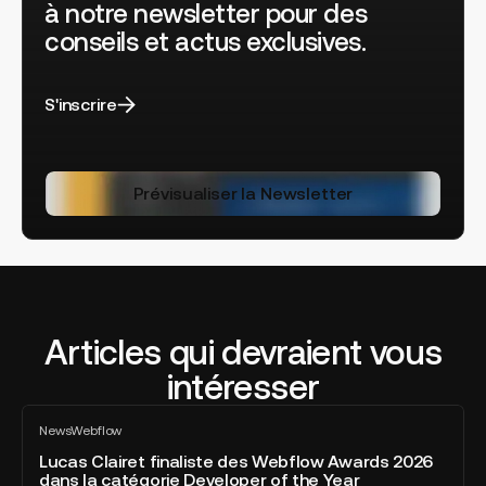
à notre newsletter pour des
conseils et actus exclusives.
S'inscrire
Prévisualiser la Newsletter
Articles qui devraient vous
intéresser
Lucas
News
Webflow
Clairet
Tout
voir
finaliste
Lucas Clairet finaliste des Webflow Awards 2026
dans la catégorie Developer of the Year
des