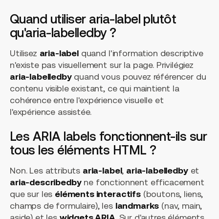
Quand utiliser aria-label plutôt
qu'aria-labelledby ?
Utilisez
aria-label
quand l'information descriptive
n'existe pas visuellement sur la page. Privilégiez
aria-labelledby
quand vous pouvez référencer du
contenu visible existant, ce qui maintient la
cohérence entre l'expérience visuelle et
l'expérience assistée.
Les ARIA labels fonctionnent-ils sur
tous les éléments HTML ?
Non. Les attributs
aria-label
,
aria-labelledby
et
aria-describedby
ne fonctionnent efficacement
que sur les
éléments interactifs
(boutons, liens,
champs de formulaire), les
landmarks
(nav, main,
aside) et les
widgets ARIA
. Sur d'autres éléments