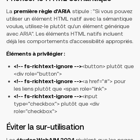
La
première règle d'ARIA
stipule : "Si vous pouvez
utiliser un élément HTML natif avec la sémantique
voulue, utilisez-le plutôt qu'un élément générique
avec ARIA". Les éléments HTML natifs incluent
déjà les comportements d'accessibilité appropriés.
Éléments à privilégier :
<!-- fs-richtext-ignore -->
<button>
plutôt que
<div role="button">
<!-- fs-richtext-ignore -->
<a href="#">
pour
les liens plutôt que
<span role="link">
<!-- fs-richtext-ignore -->
<input
type="checkbox">
plutôt que
<div
role="checkbox">
Éviter la sur-utilisation
Les
études WebAIM 2024
révèlent que les pages