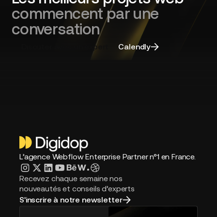
web
commencent par une
et
choisir
conversation
la
bonne
Discuter avec un expert
Calendly
agence
L’agence Webflow Enterprise Partner n°1 en France.
Recevez chaque semaine nos
nouveautés et conseils d’experts
S'inscrire à notre newsletter