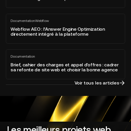
Webflow
Awards
Webflow
2026
Documentation
Webflow
AEO
Tout
dans
voir
:
Webflow AEO : l’Answer Engine Optimization
la
directement intégré à la plateforme
l’Answer
catégorie
Engine
Developer
Optimization
of
Brief,
directement
the
Documentation
cahier
Tout
intégré
Year
voir
des
Brief, cahier des charges et appel d'offres : cadrer
à
sa refonte de site web et choisir la bonne agence
charges
la
et
plateforme
appel
Voir tous les articles
d'offres
:
cadrer
sa
refonte
de
site
Les meilleurs projets web