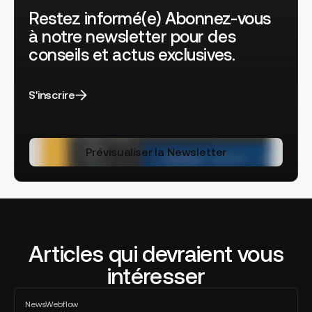
Restez informé(e) Abonnez-vous
à notre newsletter pour des
conseils et actus exclusives.
S'inscrire
Prévisualiser la Newsletter
Articles qui devraient vous
intéresser
Lucas
News
Webflow
Clairet
Tout