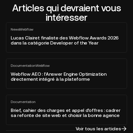
Articles qui devraient vous
intéresser
Lucas
News
Webflow
Clairet
Tout
voir
finaliste
Lucas Clairet finaliste des Webflow Awards 2026
dans la catégorie Developer of the Year
des
Webflow
Awards
Webflow
2026
Documentation
Webflow
AEO
Tout
dans
voir
:
Webflow AEO : l’Answer Engine Optimization
la
directement intégré à la plateforme
l’Answer
catégorie
Engine
Developer
Optimization
of
Brief,
directement
the
Documentation
cahier
Tout
intégré
Year
voir
des
Brief, cahier des charges et appel d'offres : cadrer
à
sa refonte de site web et choisir la bonne agence
charges
la
et
plateforme
appel
Voir tous les articles