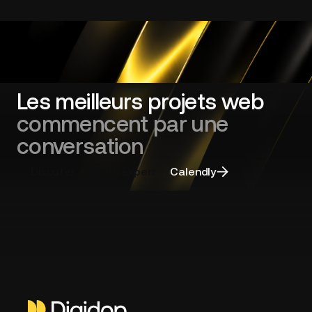
d'offres
:
cadrer
sa
refonte
de
site
Les meilleurs projets web
web
commencent par une
et
choisir
conversation
la
bonne
Discuter avec un expert
Calendly
agence