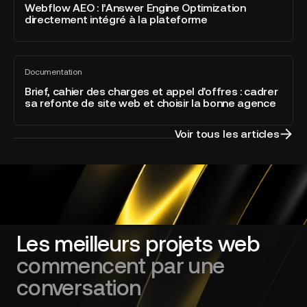
voir
:
Webflow AEO : l’Answer Engine Optimization
la
directement intégré à la plateforme
l’Answer
catégorie
Engine
Developer
Optimization
of
Brief,
directement
the
Documentation
cahier
Tout
intégré
Year
voir
des
Brief, cahier des charges et appel d'offres : cadrer
à
sa refonte de site web et choisir la bonne agence
charges
la
et
plateforme
appel
Voir tous les articles
d'offres
:
cadrer
sa
refonte
de
site
Les meilleurs projets web
web
commencent par une
et
choisir
conversation
la
bonne