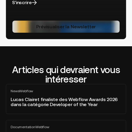
S'inscrire
Prévisualiser la Newsletter
Articles qui devraient vous
intéresser
Lucas
News
Webflow
Clairet
Tout
voir
finaliste
Lucas Clairet finaliste des Webflow Awards 2026
dans la catégorie Developer of the Year
des
Webflow
Awards
Webflow
2026
Documentation
Webflow
AEO
Tout
dans