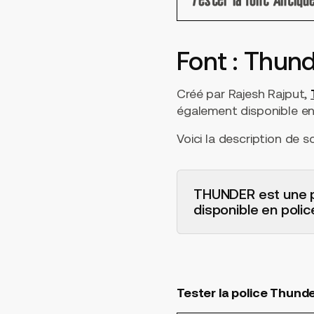
Tester la font Antiqu
Font : Thun
Créé par Rajesh Rajput,
également disponible en 
Voici la description de s
THUNDER est une p
disponible en police
Tester la police Thund