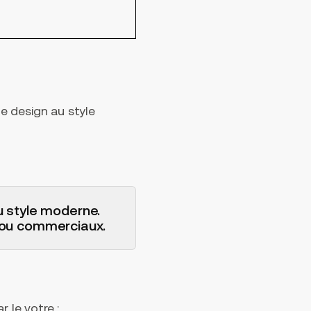
e design au style
u style moderne.
s ou commerciaux.
 le votre :