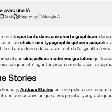
e avec une IA
Grok
Perplexity
Google AI
éments
importants dans une charte graphique
, dans 
ssentiel de
choisir une typographie qui sera adapté
à v
. Les fonts donne du caractère et de l'originalité à vos 
 présentons
cinq polices modernes gratuites
qui trans
ies uniques et élégantes pour un rendu visuel exceptio
ue Stories
e Foundry,
Antique Stories
est une police sans empatte
et une perspective unique à vos projets typographiques