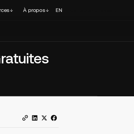
rces
À propos
EN
FR
Contacter
un expert
ratuites