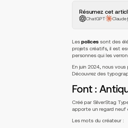
H2 Example
Résumez cet articl
ChatGPT
Claude
Les
polices
sont des él
projets créatifs, il est e
personnes qui les verront
En juin 2024, nous vous
Découvrez des typograph
Font : Antiq
Créé par SilverStag Typ
apporte un regard neuf 
Les mots du créateur :