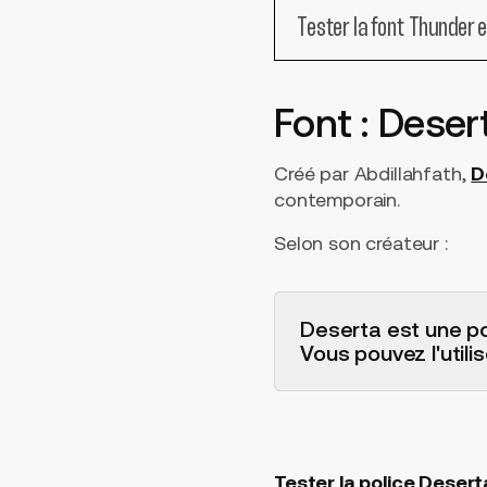
Tester la font Thunder 
Font : Deser
Créé par Abdillahfath,
D
contemporain.
Selon son créateur :
Deserta est une po
Vous pouvez l'utili
Tester la police Desert