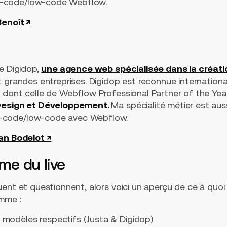
-code/low-code Webflow.
Benoît ↗
e Digidop,
une agence web spécialisée dans la créatio
t grandes entreprises. Digidop est reconnue internation
 dont celle de Webflow Professional Partner of the Yea
 Design et Développement.
Ma spécialité métier est auss
-code/low-code avec Webflow.
an Bodelot ↗
me du live
uent et questionnent, alors voici un aperçu de ce à quo
mme :
 modèles respectifs (Justa & Digidop)