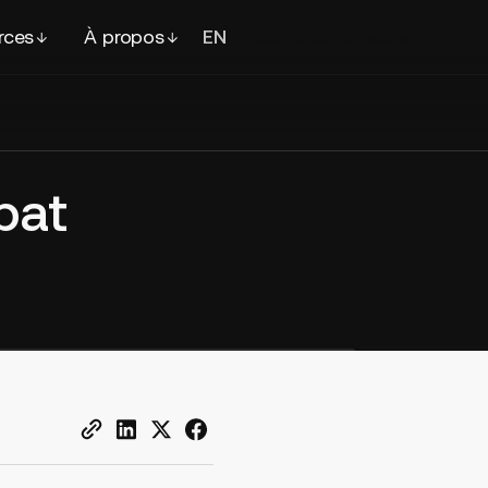
rces
À propos
EN
FR
Contacter
un expert
bat