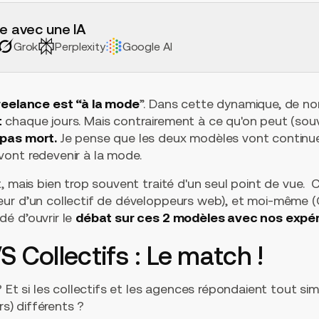
e avec une IA
Grok
Perplexity
Google AI
reelance est “à la mode
”. Dans cette dynamique, de 
t
chaque jours. Mais contrairement à ce qu'on peut (souven
 pas mort.
Je pense que les deux modèles vont continue
ont redevenir à la mode.
, mais bien trop souvent traité d'un seul point de vue. 
ur d’un collectif de développeurs web), et moi-même 
é d’ouvrir le
débat sur ces 2 modèles avec nos expé
S Collectifs : Le match !
? Et si les collectifs et les agences répondaient tout s
rs) différents ?