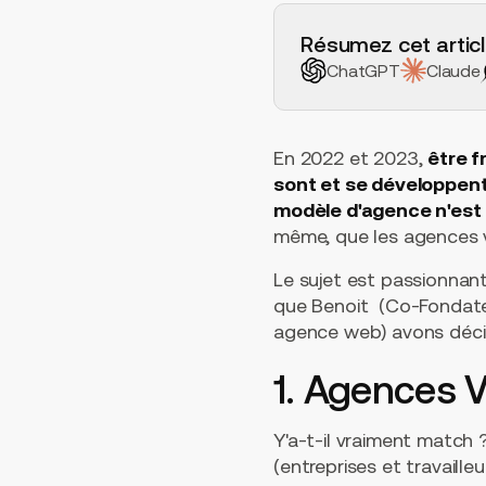
H2 Example
Résumez cet articl
ChatGPT
Claude
En 2022 et 2023,
être f
sont et se développen
modèle d'agence n'est
même, que les agences v
Le sujet est passionnant
que Benoit (Co-Fondate
agence web) avons décid
1. Agences V
Y'a-t-il vraiment match 
(entreprises et travailleu