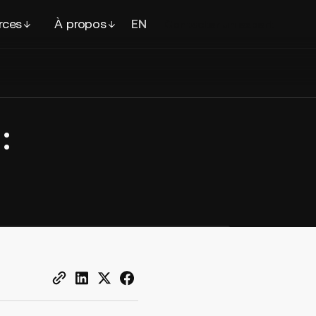
rces
À propos
EN
FR
Contacter
un expert
: