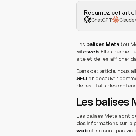
H2 Example
Résumez cet articl
ChatGPT
Claude
Les
balises Meta
(ou Me
site web.
Elles permett
site et de les afficher d
Dans cet article, nous a
SEO
et découvrir commen
de résultats des moteur
Les balises 
Les balises Meta sont 
des informations sur la 
web
et ne sont pas visi