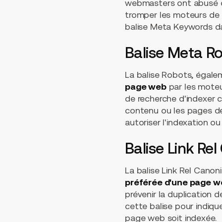
webmasters ont abusé de
tromper les moteurs de
balise Meta Keywords da
Balise Meta R
La balise Robots, égal
page web
par les moteu
de recherche d'indexer c
contenu ou les pages de t
autoriser l'indexation o
Balise Link Re
La balise Link Rel Canoni
préférée d'une page we
prévenir la duplication 
cette balise pour indiqu
page web soit indexée.