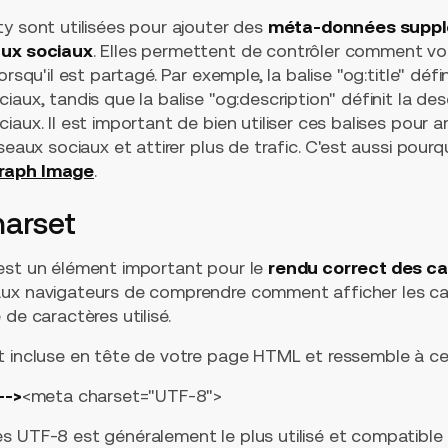
y sont utilisées pour ajouter des
méta-données supplé
aux sociaux
. Elles permettent de contrôler comment vot
rsqu'il est partagé. Par exemple, la balise "og:title" défi
iaux, tandis que la balise "og:description" définit la de
aux. Il est important de bien utiliser ces balises pour amé
seaux sociaux et attirer plus de trafic. C'est aussi pourq
Graph Image
.
harset
est un élément important pour le
rendu correct des ca
 aux navigateurs de comprendre comment afficher les ca
de caractères utilisé.
t incluse en tête de votre page HTML et ressemble à cec
-->
<meta charset="UTF-8">
s UTF-8 est généralement le plus utilisé et compatible 