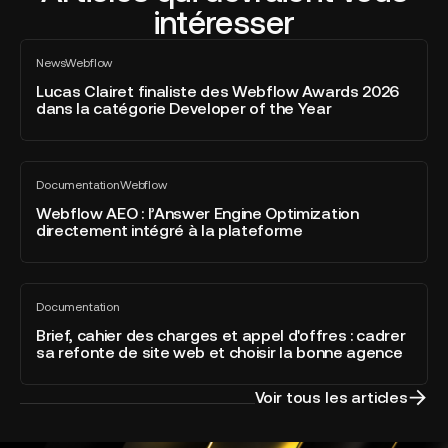
intéresser
Lucas
News
Webflow
Clairet
Tout
voir
finaliste
Lucas Clairet finaliste des Webflow Awards 2026
dans la catégorie Developer of the Year
des
Webflow
Awards
Webflow
2026
Documentation
Webflow
AEO
Tout
dans
voir
:
Webflow AEO : l’Answer Engine Optimization
la
directement intégré à la plateforme
l’Answer
catégorie
Engine
Developer
Optimization
of
Brief,
directement
the
Documentation
cahier
Tout
intégré
Year
voir
des
Brief, cahier des charges et appel d'offres : cadrer
à
sa refonte de site web et choisir la bonne agence
charges
la
et
plateforme
appel
Voir tous les articles
d'offres
: