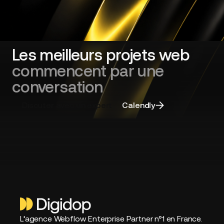
cadrer
sa
refonte
de
site
Les meilleurs projets web
web
commencent par une
et
choisir
conversation
la
bonne
Discuter avec un expert
Calendly
agence
L’agence Webflow Enterprise Partner n°1 en France.