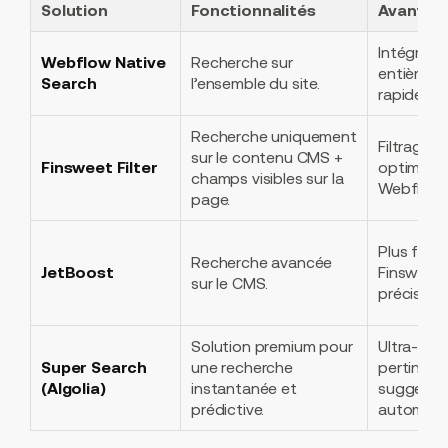
Solution
Fonctionnalités
Avantag
Intégratio
Webflow Native
Recherche sur
entièreme
Search
l’ensemble du site.
rapide à c
Recherche uniquement
Filtrage a
sur le contenu CMS +
Finsweet Filter
optimisé 
champs visibles sur la
Webflow.
page.
Plus flexi
Recherche avancée
JetBoost
Finsweet,
sur le CMS.
précise de
Solution premium pour
Ultra-rapi
Super Search
une recherche
pertinent
(Algolia)
instantanée et
suggesti
prédictive.
automati